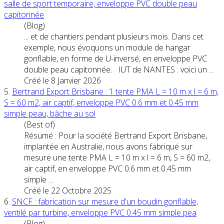
salle de sport temporaire, enveloppe
PVC
double peau
capitonnée
(Blog)
... et de chantiers pendant plusieurs mois. Dans cet
exemple, nous évoquons un module de hangar
gonflable, en forme de U-inversé, en enveloppe
PVC
double peau capitonnée. IUT de NANTES : voici un ...
Créé le 8 Janvier 2026
5.
Bertrand Export Brisbane : 1 tente PMA L = 10 m x l = 6 m,
S = 60 m2, air captif, enveloppe
PVC
0.6 mm et 0.45 mm
simple peau, bâche au sol
(Best of)
Résumé : Pour la société Bertrand Export Brisbane,
implantée en Australie, nous avons fabriqué sur
mesure une tente PMA L = 10 m x l = 6 m, S = 60 m2,
air captif, en enveloppe
PVC
0.6 mm et 0.45 mm
simple ...
Créé le 22 Octobre 2025
6.
SNCF : fabrication sur mesure d'un boudin gonflable,
ventilé par turbine, enveloppe
PVC
0.45 mm simple pea
(Blog)