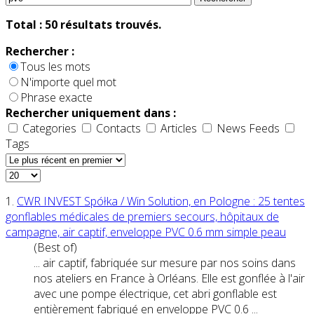
Total :
50
résultats trouvés.
Rechercher :
Tous les mots
N'importe quel mot
Phrase exacte
Rechercher uniquement dans :
Categories
Contacts
Articles
News Feeds
Tags
1.
CWR INVEST Spółka / Win Solution, en Pologne : 25 tentes
gonflables médicales de premiers secours, hôpitaux de
campagne, air captif, enveloppe
PVC
0.6 mm simple peau
(Best of)
... air captif, fabriquée sur mesure par nos soins dans
nos ateliers en France à Orléans. Elle est gonflée à l'air
avec une pompe électrique, cet abri gonflable est
entièrement fabriqué en enveloppe
PVC
0.6 ...