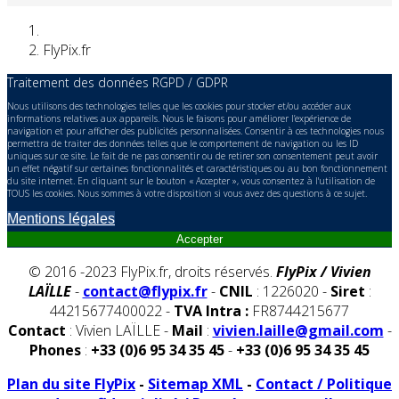
FlyPix.fr
Traitement des données RGPD / GDPR
Nous utilisons des technologies telles que les cookies pour stocker et/ou accéder aux
informations relatives aux appareils. Nous le faisons pour améliorer l’expérience de
navigation et pour afficher des publicités personnalisées. Consentir à ces technologies nous
permettra de traiter des données telles que le comportement de navigation ou les ID
uniques sur ce site. Le fait de ne pas consentir ou de retirer son consentement peut avoir
un effet négatif sur certaines fonctionnalités et caractéristiques ou au bon fonctionnement
du site internet. En cliquant sur le bouton « Accepter », vous consentez à l'utilisation de
TOUS les cookies. Nous sommes à votre disposition si vous avez des questions à ce sujet.
Mentions légales
Accepter
© 2016 -2023 FlyPix.fr, droits réservés.
FlyPix / Vivien
LAÏLLE
-
contact@flypix.fr
-
CNIL
: 1226020 -
Siret
:
44215677400022 -
TVA Intra :
FR8744215677
Contact
: Vivien LAÏLLE -
Mail
:
vivien.laille@gmail.com
-
Phones
:
+33 (0)6 95 34 35 45
-
+33 (0)6 95 34 35 45
Plan du site FlyPix
-
Sitemap XML
-
Contact / Politique