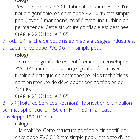
Résumé : Pour la SNCF, fabrication sur mesure d'un
boudin gonflable, en enveloppe
PVC
0.45 mm simple
peau, avec 2 manchons, gonflé avec une turbine en
permanence. Cette structure gonflable est destinée ...
Créé le 22 Octobre 2025
7.
KAEFER : arche de boudins gonflable à usages industriels,
air captif, enveloppe
PVC
0.6 mm simple peau
(Blog)
... structure gonflable est entièrement en enveloppe
PVC
0.45 mm simple peau ,et gonflée à l'air avec une
turbine électrique en permanence. Nos techniciens
sont en mesure de développer des gonflables de
formes ...
Créé le 21 Octobre 2025
8.
TSR (Toitures Services Réunion) : fabrication d"un ballon
sur mat sphérique D = 50 cm, H = 1.80 m, air captif,
enveloppe
PVC
0.18 m
(Blog)
... la stabilité. Cette structure gonflable air captif, en
enveloppe
PVC
0.18 mm simple peau, est doté d'une