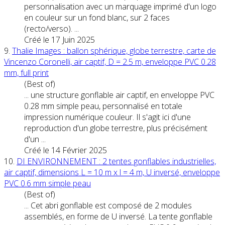
personnalisation avec un marquage imprimé d'un logo
en couleur sur un fond blanc, sur 2 faces
(recto/verso). ...
Créé le 17 Juin 2025
9.
Thalie Images : ballon sphérique, globe terrestre, carte de
Vincenzo Coronelli, air captif, D = 2.5 m, enveloppe
PVC
0.28
mm, full print
(Best of)
... une structure gonflable air captif, en enveloppe
PVC
0.28 mm simple peau, personnalisé en totale
impression numérique couleur. Il s'agit ici d'une
reproduction d'un globe terrestre, plus précisément
d'un ...
Créé le 14 Février 2025
10.
DI ENVIRONNEMENT : 2 tentes gonflables industrielles,
air captif, dimensions L = 10 m x l = 4 m, U inversé, enveloppe
PVC
0.6 mm simple peau
(Best of)
... Cet abri gonflable est composé de 2 modules
assemblés, en forme de U inversé. La tente gonflable