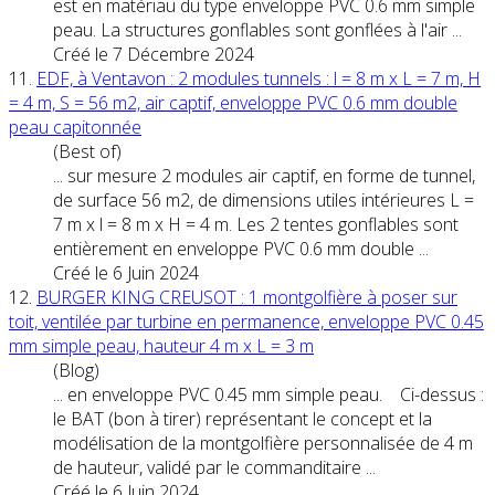
est en matériau du type enveloppe
PVC
0.6 mm simple
peau. La structures gonflables sont gonflées à l'air ...
Créé le 7 Décembre 2024
11.
EDF, à Ventavon : 2 modules tunnels : l = 8 m x L = 7 m, H
= 4 m, S = 56 m2, air captif, enveloppe
PVC
0.6 mm double
peau capitonnée
(Best of)
... sur mesure 2 modules air captif, en forme de tunnel,
de surface 56 m2, de dimensions utiles intérieures L =
7 m x l = 8 m x H = 4 m. Les 2 tentes gonflables sont
entièrement en enveloppe
PVC
0.6 mm double ...
Créé le 6 Juin 2024
12.
BURGER KING CREUSOT : 1 montgolfière à poser sur
toit, ventilée par turbine en permanence, enveloppe
PVC
0.45
mm simple peau, hauteur 4 m x L = 3 m
(Blog)
... en enveloppe
PVC
0.45 mm simple peau. Ci-dessus :
le BAT (bon à tirer) représentant le concept et la
modélisation de la montgolfière personnalisée de 4 m
de hauteur, validé par le commanditaire ...
Créé le 6 Juin 2024