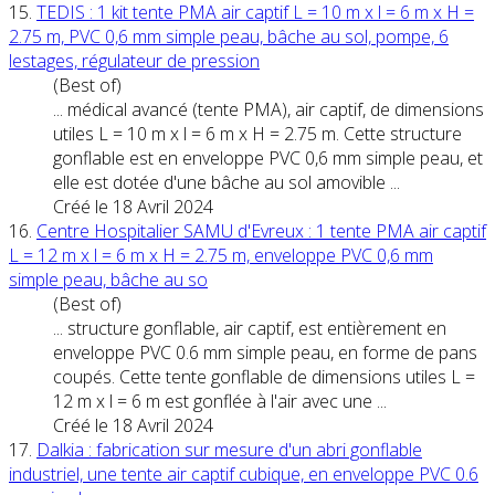
15.
TEDIS : 1 kit tente PMA air captif L = 10 m x l = 6 m x H =
2.75 m,
PVC
0,6 mm simple peau, bâche au sol, pompe, 6
lestages, régulateur de pression
(Best of)
... médical avancé (tente PMA), air captif, de dimensions
utiles L = 10 m x l = 6 m x H = 2.75 m. Cette structure
gonflable est en enveloppe
PVC
0,6 mm simple peau, et
elle est dotée d'une bâche au sol amovible ...
Créé le 18 Avril 2024
16.
Centre Hospitalier SAMU d'Evreux : 1 tente PMA air captif
L = 12 m x l = 6 m x H = 2.75 m, enveloppe
PVC
0,6 mm
simple peau, bâche au so
(Best of)
... structure gonflable, air captif, est entièrement en
enveloppe
PVC
0.6 mm simple peau, en forme de pans
coupés. Cette tente gonflable de dimensions utiles L =
12 m x l = 6 m est gonflée à l'air avec une ...
Créé le 18 Avril 2024
17.
Dalkia : fabrication sur mesure d'un abri gonflable
industriel, une tente air captif cubique, en enveloppe
PVC
0.6