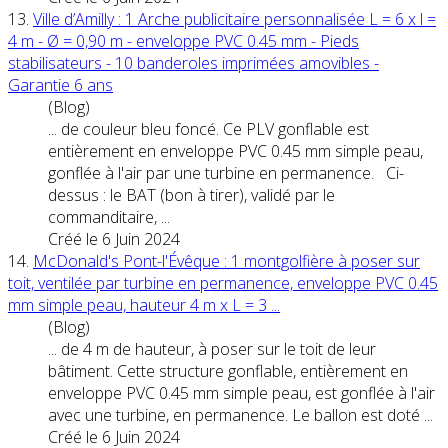
13.
Ville d’Amilly : 1 Arche publicitaire personnalisée L = 6 x l =
4 m - Ø = 0,90 m - enveloppe
PVC
0.45 mm - Pieds
stabilisateurs - 10 banderoles imprimées amovibles -
Garantie 6 ans
(Blog)
... de couleur bleu foncé. Ce PLV gonflable est
entièrement en enveloppe
PVC
0.45 mm simple peau,
gonflée à l'air par une turbine en permanence. Ci-
dessus : le BAT (bon à tirer), validé par le
commanditaire, ...
Créé le 6 Juin 2024
14.
McDonald's Pont-l'Évêque : 1 montgolfière à poser sur
toit, ventilée par turbine en permanence, enveloppe
PVC
0.45
mm simple peau, hauteur 4 m x L = 3 ...
(Blog)
... de 4 m de hauteur, à poser sur le toit de leur
bâtiment. Cette structure gonflable, entièrement en
enveloppe
PVC
0.45 mm simple peau, est gonflée à l'air
avec une turbine, en permanence. Le ballon est doté ...
Créé le 6 Juin 2024