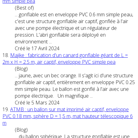
mm simple pea
(Best of)
... gonflable est en enveloppe
PVC
0.6 mm simple peau,
c'est une structure gonflable air captif, gonflée à l'air
avec une pompe électrique et un régulateur de
pression. L'abri gonflable sera déployé en
environnement ...
Créé le 17 Avril 2024
18.
Majike : fabrication d'un canard gonflable géant de L =
2m x H = 2.5 m, air captif, enveloppe
PVC
simple pea
(Blog)
... jaune, avec un bec orange. Il s'agit ici d'une structure
gonflable air captif, entièrement en enveloppe
PVC
0.25
mm simple peau. Le ballon est gonflé à l'air avec une
pompe électrique. Un magnifique ...
Créé le 5 Mars 2024
19.
ATMB : un ballon sur mat imprimé air captif, enveloppe
PVC
0.18 mm, sphère D = 1,5 m, mat hauteur télescopique 6
m
(Blog)
... du ballon sphérique. La structure gonflable est une