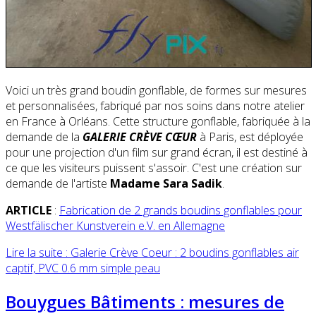
Voici un très grand boudin gonflable, de formes sur mesures
et personnalisées, fabriqué par nos soins dans notre atelier
en France à Orléans. Cette structure gonflable, fabriquée à la
demande de la
GALERIE CRÈVE CŒUR
à Paris, est déployée
pour une projection d'un film sur grand écran, il est destiné à
ce que les visiteurs puissent s'assoir. C'est une création sur
demande de l'artiste
Madame Sara Sadik
.
ARTICLE
:
Fabrication de 2 grands boudins gonflables pour
Westfälischer Kunstverein e.V. en Allemagne
Lire la suite : Galerie Crève Coeur : 2 boudins gonflables air
captif, PVC 0.6 mm simple peau
Bouygues Bâtiments : mesures de