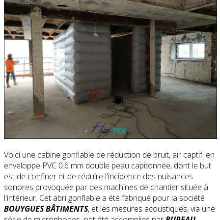
Voici une cabine gonflable de réduction de bruit, air captif, en
enveloppe PVC 0.6 mm double peau capitonnée, dont le but
est de confiner et de réduire l'incidence des nuisances
sonores provoquée par des machines de chantier située à
l'intérieur. Cet abri gonflable a été fabriqué pour la société
BOUYGUES BÂTIMENTS
, et les mesures acoustiques, via une
série de microphones, ont été accomplies par
BUREAU