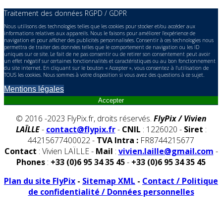
Traitement des données RGPD / GDPR
Nous utilisons des technologies telles que les cookies pour stocker et/ou accéder aux
informations relatives aux appareils. Nous le faisons pour améliorer l’expérience de
navigation et pour afficher des publicités personnalisées. Consentir à ces technologies nous
permettra de traiter des données telles que le comportement de navigation ou les ID
uniques sur ce site. Le fait de ne pas consentir ou de retirer son consentement peut avoir
un effet négatif sur certaines fonctionnalités et caractéristiques ou au bon fonctionnement
du site internet. En cliquant sur le bouton « Accepter », vous consentez à l'utilisation de
TOUS les cookies. Nous sommes à votre disposition si vous avez des questions à ce sujet.
Mentions légales
Accepter
© 2016 -2023 FlyPix.fr, droits réservés.
FlyPix / Vivien
LAÏLLE
-
contact@flypix.fr
-
CNIL
: 1226020 -
Siret
:
44215677400022 -
TVA Intra :
FR8744215677
Contact
: Vivien LAÏLLE -
Mail
:
vivien.laille@gmail.com
-
Phones
:
+33 (0)6 95 34 35 45
-
+33 (0)6 95 34 35 45
Plan du site FlyPix
-
Sitemap XML
-
Contact / Politique
de confidentialité / Données personnelles