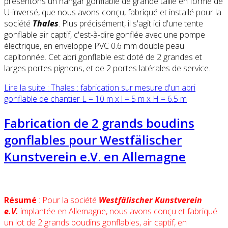
présentons un hangar gonflable de grande taille en forme de
U-inversé, que nous avons conçu, fabriqué et installé pour la
société
Thales
. Plus précisément, il s'agit ici d'une tente
gonflable air captif, c'est-à-dire gonflée avec une pompe
électrique, en enveloppe PVC 0.6 mm double peau
capitonnée. Cet abri gonflable est doté de 2 grandes et
larges portes pignons, et de 2 portes latérales de service.
Lire la suite : Thales : fabrication sur mesure d'un abri
gonflable de chantier L = 10 m x l = 5 m x H = 6.5 m
Fabrication de 2 grands boudins
gonflables pour Westfälischer
Kunstverein e.V. en Allemagne
Résumé
: Pour la société
Westfälischer Kunstverein
e.V.
implantée en Allemagne, nous avons conçu et fabriqué
un lot de 2 grands boudins gonflables, air captif, en