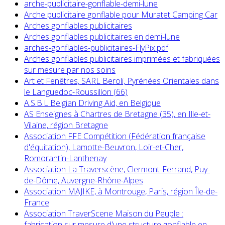
arche-publicitaire-gonflable-demi-lune
Arche publicitaire gonflable pour Muratet Camping Car
Arches gonflables publicitaires
Arches gonflables publicitaires en demi-lune
arches-gonflables-publicitaires-FlyPix.pdf
Arches gonflables publicitaires imprimées et fabriquées
sur mesure par nos soins
Art et Fenêtres, SARL Beroli, Pyrénées Orientales dans
le Languedoc-Roussillon (66)
A.S.B.L Belgian Driving Aid, en Belgique
AS Enseignes à Chartres de Bretagne (35), en Ille-et-
Vilaine, région Bretagne
Association FFE Compétition (Fédération française
d'équitation), Lamotte-Beuvron, Loir-et-Cher,
Romorantin-Lanthenay
Association La Traverscène, Clermont-Ferrand, Puy-
de-Dôme, Auvergne-Rhône-Alpes
Association MAJIKE, à Montrouge, Paris, région Île-de-
France
Association TraverScene Maison du Peuple :
fabrication sur mesure d'une structure gonflable en