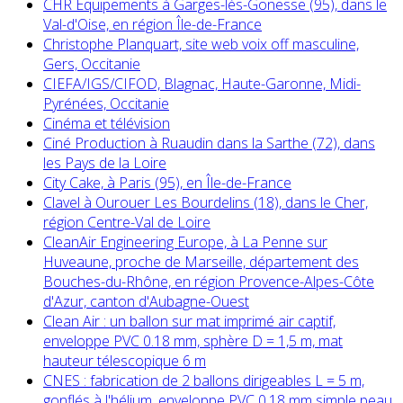
CHR Equipements à Garges-lès-Gonesse (95), dans le
Val-d'Oise, en région Île-de-France
Christophe Planquart, site web voix off masculine,
Gers, Occitanie
CIEFA/IGS/CIFOD, Blagnac, Haute-Garonne, Midi-
Pyrénées, Occitanie
Cinéma et télévision
Ciné Production à Ruaudin dans la Sarthe (72), dans
les Pays de la Loire
City Cake, à Paris (95), en Île-de-France
Clavel à Ourouer Les Bourdelins (18), dans le Cher,
région Centre-Val de Loire
CleanAir Engineering Europe, à La Penne sur
Huveaune, proche de Marseille, département des
Bouches-du-Rhône, en région Provence-Alpes-Côte
d'Azur, canton d'Aubagne-Ouest
Clean Air : un ballon sur mat imprimé air captif,
enveloppe PVC 0.18 mm, sphère D = 1,5 m, mat
hauteur télescopique 6 m
CNES : fabrication de 2 ballons dirigeables L = 5 m,
gonflés à l'hélium, enveloppe PVC 0.18 mm simple peau