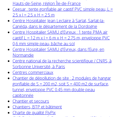
Hauts-de-Seine, région Île-de-France
Ceesar : tente gonflable air captif PVC simple peau, L =
2.5 x l = 2.5 x H = 2.5 m
Centre Hospitalier Jean Leclaire à Sarlat, Sarlat-la-
Canéda, dans le département de la Dordogne
Centre Hospitalier SAMU d'Evreux : 1 tente PMA air
captif L = 12 m x l = 6 m x H = 2.75 m, enveloppe PVC
0,6 mm simple peau, bâche au sol
Centre Hospitalier SAMU d'Evreux, dans l’Eure, en
Normandie
Centre national de la recherche scientifique / CNRS, à
Sorbonne Université, à Paris
Centres commerciaux
Chantier de dépollution de site : 2 modules de hangar
gonflable de S = 200 m2, soit S = 400 m2 de surface,
tunnel, enveloppe PVC 0.45 mm double peau
capitonnée
Chantier et secours
Chantiers, BTP et bâtiment
Charte de qualité FlyPix