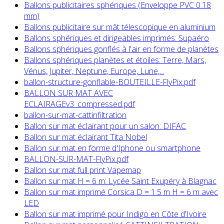
Ballons publicitaires sphériques (Enveloppe PVC 0.18
mm)
Ballons publicitaire sur mât télescopique en aluminium
Ballons sphériques et dirigeables imprimés: Supaéro
Ballons sphériques gonflés à l'air en forme de planètes
Ballons sphériques planètes et étoiles: Terre, Mars,
Vénus, Jupiter, Neptune, Europe, Lune,...
ballon-structure-gonflable-BOUTEILLE-FlyPix.pdf
BALLON SUR MAT AVEC
ECLAIRAGEv3_compressed.pdf
ballon-sur-mat-cattinfiltration
Ballon sur mat éclairant pour un salon: DIFAC
Ballon sur mat éclairant Tita Nobel
Ballon sur mat en forme d'Iphone ou smartphone
BALLON-SUR-MAT-FlyPix.pdf
Ballon sur mat full print Vapemap
Ballon sur mat H = 6 m: Lycée Saint Exupéry à Blagnac
Ballon sur mat imprimé Corsica D = 1.5 m H = 6 m avec
LED
Ballon sur mat imprimé pour Indigo en Côte d'Ivoire