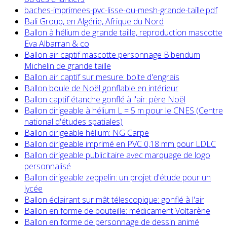
baches-imprimees-pvc-lisse-ou-mesh-grande-taille.pdf
Bali Group, en Algérie, Afrique du Nord
Ballon à hélium de grande taille, reproduction mascotte
Eva Albarran & co
Ballon air captif mascotte personnage Bibendum
Michelin de grande taille
Ballon air captif sur mesure: boite d'engrais
Ballon boule de Noël gonflable en intérieur
Ballon captif étanche gonflé à l'air: père Noël
Ballon dirigeable à hélium L = 5 m pour le CNES (Centre
national d'études spatiales)
Ballon dirigeable hélium: NG Carpe
Ballon dirigeable imprimé en PVC 0,18 mm pour LDLC
Ballon dirigeable publicitaire avec marquage de logo
personnalisé
Ballon dirigeable zeppelin: un projet d'étude pour un
lycée
Ballon éclairant sur mât télescopique: gonflé à l'air
Ballon en forme de bouteille: médicament Voltarène
Ballon en forme de personnage de dessin animé