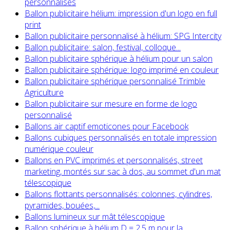
personnalisés
Ballon publicitaire hélium: impression d'un logo en full
print
Ballon publicitaire personnalisé à hélium: SPG Intercity
Ballon publicitaire: salon, festival, colloque...
Ballon publicitaire sphérique à hélium pour un salon
Ballon publicitaire sphérique: logo imprimé en couleur
Ballon publicitaire sphérique personnalisé Trimble
Agriculture
Ballon publicitaire sur mesure en forme de logo
personnalisé
Ballons air captif emoticones pour Facebook
Ballons cubiques personnalisés en totale impression
numérique couleur
Ballons en PVC imprimés et personnalisés, street
marketing, montés sur sac à dos, au sommet d'un mat
télescopique
Ballons flottants personnalisés: colonnes, cylindres,
pyramides, bouées,...
Ballons lumineux sur mât télescopique
Ballon sphérique à hélium D = 2.5 m pour la