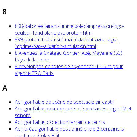
8
898-ballon-eclairant-lumineux-led-impression-logo-
couleur-fond-blanc-pvc-protem.html
899-protem-ballon-sur-mat-eclairant-avec-logo-
imprime-bat-validation-simulation.html
8 Avenues, à Château Gontier, Azé, Mayenne (53),
Pays de la Loire
8 enveloppes de toiles de skydancer H = 6 m pour
agence TRO Paris
A
Abri gonflable de scène de spectacle air captif
Abri gonflable pour concerts et spectacles: regie TV et
sonore
Abri gonflable protection terrain de tennis
Abri préau gonflable positionné entre 2 containers
maritimes: Colas Rail