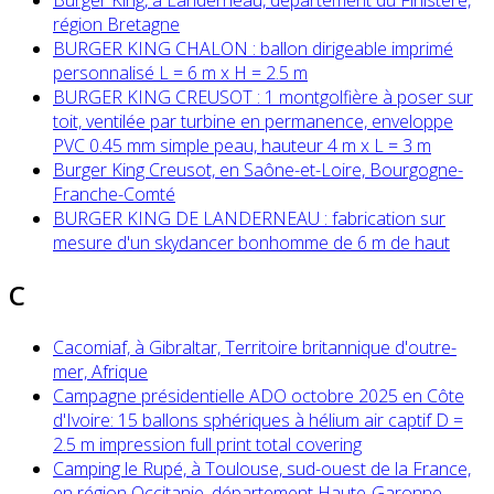
Burger King, à Landerneau, département du Finistère,
région Bretagne
BURGER KING CHALON : ballon dirigeable imprimé
personnalisé L = 6 m x H = 2.5 m
BURGER KING CREUSOT : 1 montgolfière à poser sur
toit, ventilée par turbine en permanence, enveloppe
PVC 0.45 mm simple peau, hauteur 4 m x L = 3 m
Burger King Creusot, en Saône-et-Loire, Bourgogne-
Franche-Comté
BURGER KING DE LANDERNEAU : fabrication sur
mesure d'un skydancer bonhomme de 6 m de haut
C
Cacomiaf, à Gibraltar, Territoire britannique d'outre-
mer, Afrique
Campagne présidentielle ADO octobre 2025 en Côte
d'Ivoire: 15 ballons sphériques à hélium air captif D =
2.5 m impression full print total covering
Camping le Rupé, à Toulouse, sud-ouest de la France,
en région Occitanie, département Haute-Garonne,