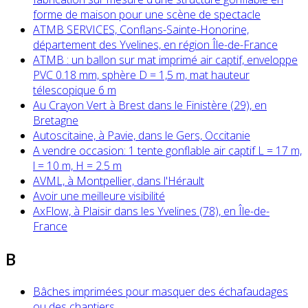
forme de maison pour une scène de spectacle
ATMB SERVICES, Conflans-Sainte-Honorine,
département des Yvelines, en région Île-de-France
ATMB : un ballon sur mat imprimé air captif, enveloppe
PVC 0.18 mm, sphère D = 1,5 m, mat hauteur
télescopique 6 m
Au Crayon Vert à Brest dans le Finistère (29), en
Bretagne
Autoscitaine, à Pavie, dans le Gers, Occitanie
A vendre occasion: 1 tente gonflable air captif L = 17 m,
l = 10 m, H = 2.5 m
AVML, à Montpellier, dans l'Hérault
Avoir une meilleure visibilité
AxFlow, à Plaisir dans les Yvelines (78), en Île-de-
France
B
Bâches imprimées pour masquer des échafaudages
ou des chantiers