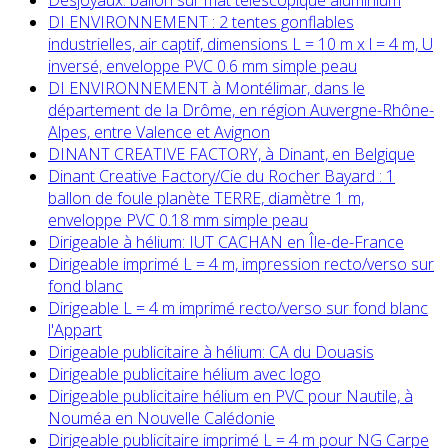
DI ENVIRONNEMENT : 2 tentes gonflables
industrielles, air captif, dimensions L = 10 m x l = 4 m, U
inversé, enveloppe PVC 0.6 mm simple peau
DI ENVIRONNEMENT à Montélimar, dans le
département de la Drôme, en région Auvergne-Rhône-
Alpes, entre Valence et Avignon
DINANT CREATIVE FACTORY, à Dinant, en Belgique
Dinant Creative Factory/Cie du Rocher Bayard : 1
ballon de foule planète TERRE, diamètre 1 m,
enveloppe PVC 0.18 mm simple peau
Dirigeable à hélium: IUT CACHAN en Île-de-France
Dirigeable imprimé L = 4 m, impression recto/verso sur
fond blanc
Dirigeable L = 4 m imprimé recto/verso sur fond blanc
l'Appart
Dirigeable publicitaire à hélium: CA du Douasis
Dirigeable publicitaire hélium avec logo
Dirigeable publicitaire hélium en PVC pour Nautile, à
Nouméa en Nouvelle Calédonie
Dirigeable publicitaire imprimé L = 4 m pour NG Carpe