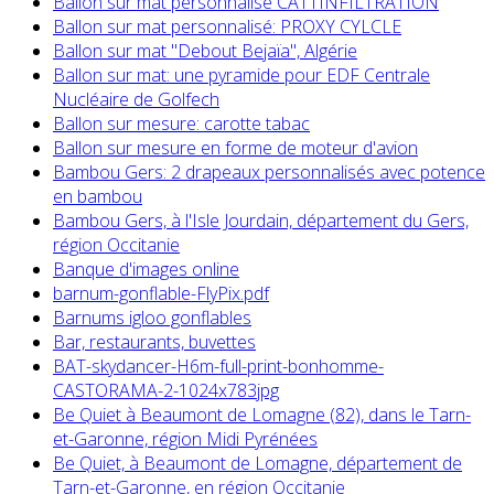
Ballon sur mat personnalisé CATTINFILTRATION
Ballon sur mat personnalisé: PROXY CYLCLE
Ballon sur mat "Debout Bejaïa", Algérie
Ballon sur mat: une pyramide pour EDF Centrale
Nucléaire de Golfech
Ballon sur mesure: carotte tabac
Ballon sur mesure en forme de moteur d'avion
Bambou Gers: 2 drapeaux personnalisés avec potence
en bambou
Bambou Gers, à l'Isle Jourdain, département du Gers,
région Occitanie
Banque d'images online
barnum-gonflable-FlyPix.pdf
Barnums igloo gonflables
Bar, restaurants, buvettes
BAT-skydancer-H6m-full-print-bonhomme-
CASTORAMA-2-1024x783jpg
Be Quiet à Beaumont de Lomagne (82), dans le Tarn-
et-Garonne, région Midi Pyrénées
Be Quiet, à Beaumont de Lomagne, département de
Tarn-et-Garonne, en région Occitanie