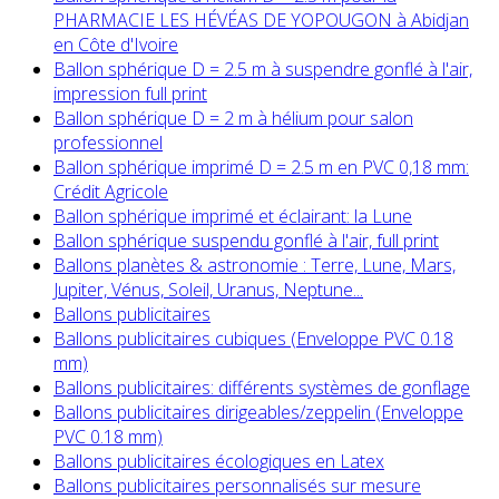
PHARMACIE LES HÉVÉAS DE YOPOUGON à Abidjan
en Côte d'Ivoire
Ballon sphérique D = 2.5 m à suspendre gonflé à l'air,
impression full print
Ballon sphérique D = 2 m à hélium pour salon
professionnel
Ballon sphérique imprimé D = 2.5 m en PVC 0,18 mm:
Crédit Agricole
Ballon sphérique imprimé et éclairant: la Lune
Ballon sphérique suspendu gonflé à l'air, full print
Ballons planètes & astronomie : Terre, Lune, Mars,
Jupiter, Vénus, Soleil, Uranus, Neptune...
Ballons publicitaires
Ballons publicitaires cubiques (Enveloppe PVC 0.18
mm)
Ballons publicitaires: différents systèmes de gonflage
Ballons publicitaires dirigeables/zeppelin (Enveloppe
PVC 0.18 mm)
Ballons publicitaires écologiques en Latex
Ballons publicitaires personnalisés sur mesure