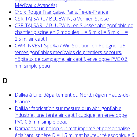
Médicaux Avancés)
Croix Rouge Française, Paris, Île-de-France
CSR-TAJ SARL / BLUEWIN, à Vernier, Suisse
CSR-TAJ SARL / BLUEWIN, en Suisse : abri gonflable de
chantier piscine en 2 modules L = 6 m x l = 6 m x H =
2.5 m, air captif
CWR INVEST Spółka / Win Solution, en Pologne : 25
tentes gonflables médicales de premiers secours,
hôpitaux de campagne, air captif, enveloppe PVC 0.6
mm simple peau
D
Dalkia à Lille, département du Nord, région Hauts-de-
France
Dalkia : fabrication sur mesure d'un abri gonflable
industriel, une tente air captif cubique, en enveloppe
PVC 0.6 mm simple peau
Damaaas : un ballon sur mat imprimé et personnalisé
éclairant, sphère D = 1,5 m, mat hauteur télescopique 6