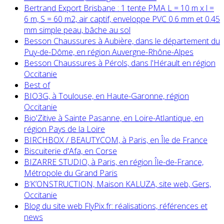
Bertrand Export Brisbane : 1 tente PMA L = 10 m x l =
6 m, S = 60 m2, air captif, enveloppe PVC 0.6 mm et 0.45
mm simple peau, bâche au sol
Besson Chaussures à Aubière, dans le département du
Puy-de-Dôme, en région Auvergne-Rhône-Alpes
Besson Chaussures à Pérols, dans l'Hérault en région
Occitanie
Best of
BIO3G, à Toulouse, en Haute-Garonne, région
Occitanie
Bio'Zitive à Sainte Pasanne, en Loire-Atlantique, en
région Pays de la Loire
BIRCHBOX / BEAUTYCOM, à Paris, en Île de France
Biscuiterie d'Afa, en Corse
BIZARRE STUDIO, à Paris, en région Île-de-France,
Métropole du Grand Paris
B’K’ONSTRUCTION, Maison KALUZA, site web, Gers,
Occitanie
Blog du site web FlyPix.fr: réalisations, références et
news