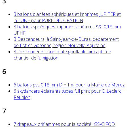
3
3 ballons planètes sphériques et imprimés JUPITER et
la LUNE pour PURE DÉCORATION
3 ballons sphériques imprimés à hélium, PVC 0,18 mm
UPHF
3 Descendeurs, à Saint-Jean-de-Duras, département
de Lot-et-Garonne, région Nouvelle-Aquitaine
3 Descendeurs : une tente gonflable air captif de
chantier de fumigation
6
6 ballons pvc 0,18 mm D = 1 m pour la Mairie de Morez
6 skydancers éclairants tubes full print pour E. Leclerc
Réunion
7
7 drapeaux oriflammes pour la société IGS/CIFOD