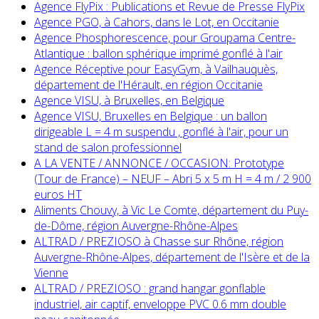
Agence FlyPix : Publications et Revue de Presse FlyPix
Agence PGO, à Cahors, dans le Lot, en Occitanie
Agence Phosphorescence, pour Groupama Centre-
Atlantique : ballon sphérique imprimé gonflé à l'air
Agence Réceptive pour EasyGym, à Vailhauquès,
département de l'Hérault, en région Occitanie
Agence VISU, à Bruxelles, en Belgique
Agence VISU, Bruxelles en Belgique : un ballon
dirigeable L = 4 m suspendu , gonflé à l'air, pour un
stand de salon professionnel
A LA VENTE / ANNONCE / OCCASION: Prototype
(Tour de France) – NEUF – Abri 5 x 5 m H = 4 m / 2 900
euros HT
Aliments Chouvy, à Vic Le Comte, département du Puy-
de-Dôme, région Auvergne-Rhône-Alpes
ALTRAD / PREZIOSO à Chasse sur Rhône, région
Auvergne-Rhône-Alpes, département de l'Isère et de la
Vienne
ALTRAD / PREZIOSO : grand hangar gonflable
industriel, air captif, enveloppe PVC 0.6 mm double