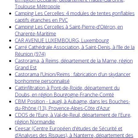
Toulouse Métropole
Camping Les Cercelles: 4 modules de tentes gonflables
captifs étanches en PVC
Camping Les Cercelles à Saint-Pierre-d'Oléron, en
Charente-Maritime
CAR AVENUE LUXEMBOURG, Luxembourg
Carré Cathédrale Association, à Saint-Denis, à l'île de la
Réunion (974)
Castorama, à Reims, département de la Marne, région
Grand Est
Castorama l'Union/Reims : fabrication d'un skydancer
bonhomme personnalisé
Cattinfiltration à Pont-de-Roide, département du
Doubs, en région Bourgogne-Franche-Comté
CBM Position - Laugil, à Aubagne, dans les Bouches-
du-Rhône (13), Provence-Alpes-Côte d'Azur
CDOS de l'Eure, à Val-de-Reuil, département de l'Eure,
région Normandie
Ceesar (Centre Européen d'études de Sécurité et
d'Analyses des Risques), à Nanterre, département des