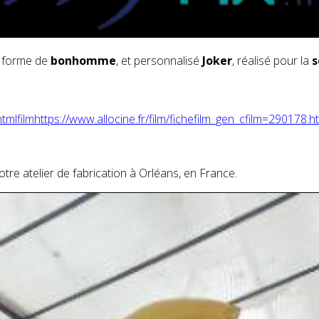
n forme de
bonhomme
, et personnalisé
Joker
, réalisé pour la
s
html
film
https://www.allocine.fr/film/fichefilm_gen_cfilm=290178.h
otre atelier de fabrication à Orléans, en France.