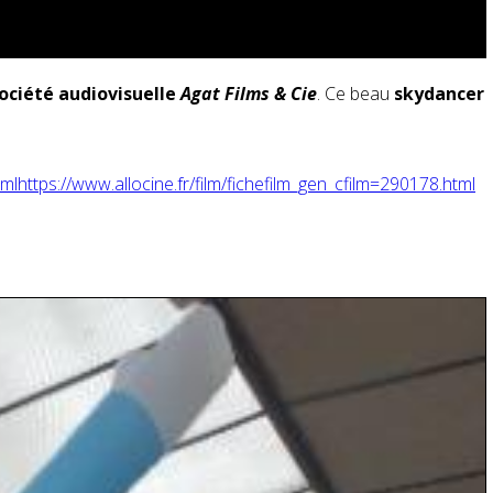
ociété audiovisuelle
Agat Films & Cie
. Ce beau
skydancer
tmlhttps://www.allocine.fr/film/fichefilm_gen_cfilm=290178.html