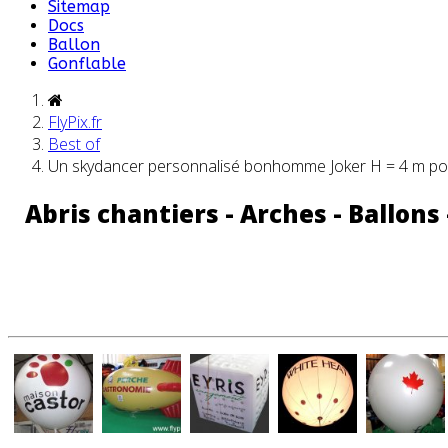
Sitemap
Docs
Ballon
Gonflable
FlyPix.fr
Best of
Un skydancer personnalisé bonhomme Joker H = 4 m pour
Abris chantiers - Arches - Ballons