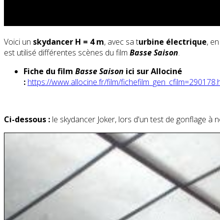
Voici un
skydancer H = 4 m
, avec sa t
urbine électrique
, e
est utilisé différentes scènes du film
Basse Saison
.
Fiche du
film
Basse Saison
ici sur Allociné
:
https://www.allocine.fr/film/fichefilm_gen_cfilm=290178.
Ci-dessous :
le skydancer Joker, lors d'un test de gonflage à n