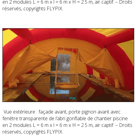
en 2 modules L = 6 m x l = 6 m x H = 2.5 m, air captif. – Droits
réservés, copyrights FLYPIX.
Vue extérieure : façade avant, porte pignon avant avec
fenêtre transparente de l’abri gonflable de chantier piscine
en 2 modules L = 6 m x l = 6 m x H = 2.5 m, air captif. – Droits
réservés, copyrights FLYPIX.