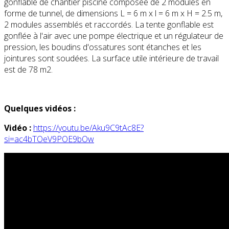
gonflable de chantier piscine composée de 2 modules en
forme de tunnel, de dimensions L = 6 m x l = 6 m x H = 2.5 m,
2 modules assemblés et raccordés. La tente gonflable est
gonflée à l'air avec une pompe électrique et un régulateur de
pression, les boudins d'ossatures sont étanches et les
jointures sont soudées. La surface utile intérieure de travail
est de 78 m2.
Quelques vidéos :
Vidéo :
https://youtu.be/Aku9C9tAc8E?
si=ac4bTOeV9POE9bOw