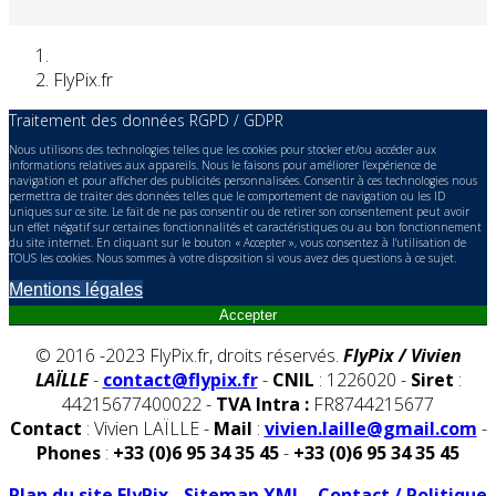
FlyPix.fr
Traitement des données RGPD / GDPR
Nous utilisons des technologies telles que les cookies pour stocker et/ou accéder aux
informations relatives aux appareils. Nous le faisons pour améliorer l’expérience de
navigation et pour afficher des publicités personnalisées. Consentir à ces technologies nous
permettra de traiter des données telles que le comportement de navigation ou les ID
uniques sur ce site. Le fait de ne pas consentir ou de retirer son consentement peut avoir
un effet négatif sur certaines fonctionnalités et caractéristiques ou au bon fonctionnement
du site internet. En cliquant sur le bouton « Accepter », vous consentez à l'utilisation de
TOUS les cookies. Nous sommes à votre disposition si vous avez des questions à ce sujet.
Mentions légales
Accepter
© 2016 -2023 FlyPix.fr, droits réservés.
FlyPix / Vivien
LAÏLLE
-
contact@flypix.fr
-
CNIL
: 1226020 -
Siret
:
44215677400022 -
TVA Intra :
FR8744215677
Contact
: Vivien LAÏLLE -
Mail
:
vivien.laille@gmail.com
-
Phones
:
+33 (0)6 95 34 35 45
-
+33 (0)6 95 34 35 45
Plan du site FlyPix
-
Sitemap XML
-
Contact / Politique