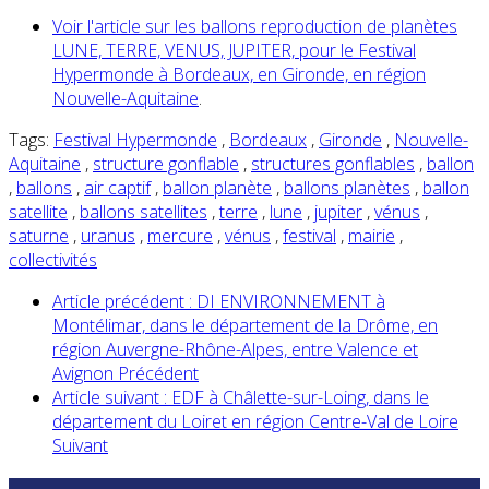
Voir l'article sur les ballons reproduction de planètes
LUNE, TERRE, VENUS, JUPITER, pour le Festival
Hypermonde à Bordeaux, en Gironde, en région
Nouvelle-Aquitaine
.
Tags:
Festival Hypermonde
,
Bordeaux
,
Gironde
,
Nouvelle-
Aquitaine
,
structure gonflable
,
structures gonflables
,
ballon
,
ballons
,
air captif
,
ballon planète
,
ballons planètes
,
ballon
satellite
,
ballons satellites
,
terre
,
lune
,
jupiter
,
vénus
,
saturne
,
uranus
,
mercure
,
vénus
,
festival
,
mairie
,
collectivités
Article précédent : DI ENVIRONNEMENT à
Montélimar, dans le département de la Drôme, en
région Auvergne-Rhône-Alpes, entre Valence et
Avignon
Précédent
Article suivant : EDF à Châlette-sur-Loing, dans le
département du Loiret en région Centre-Val de Loire
Suivant