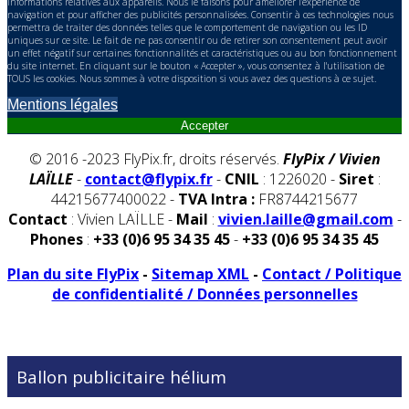
informations relatives aux appareils. Nous le faisons pour améliorer l’expérience de
navigation et pour afficher des publicités personnalisées. Consentir à ces technologies nous
permettra de traiter des données telles que le comportement de navigation ou les ID
uniques sur ce site. Le fait de ne pas consentir ou de retirer son consentement peut avoir
un effet négatif sur certaines fonctionnalités et caractéristiques ou au bon fonctionnement
du site internet. En cliquant sur le bouton « Accepter », vous consentez à l'utilisation de
TOUS les cookies. Nous sommes à votre disposition si vous avez des questions à ce sujet.
Mentions légales
Accepter
© 2016 -2023 FlyPix.fr, droits réservés.
FlyPix / Vivien
LAÏLLE
-
contact@flypix.fr
-
CNIL
: 1226020 -
Siret
:
44215677400022 -
TVA Intra :
FR8744215677
Contact
: Vivien LAÏLLE -
Mail
:
vivien.laille@gmail.com
-
Phones
:
+33 (0)6 95 34 35 45
-
+33 (0)6 95 34 35 45
Plan du site FlyPix
-
Sitemap XML
-
Contact / Politique
de confidentialité / Données personnelles
Ballon publicitaire hélium