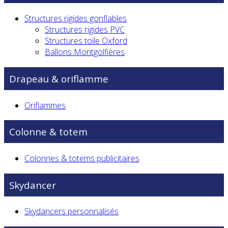
Structures rigides gonflables
Structures rigides PVC
Structures toile Oxford
Ballons Montgolfières
Drapeau & oriflamme
Oriflammes
Colonne & totem
Colonnes & totems publicitaires
Skydancer
Skydancers personnalisés