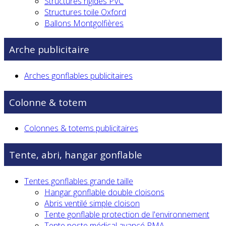
Structures rigides PVC
Structures toile Oxford
Ballons Montgolfières
Arche publicitaire
Arches gonflables publicitaires
Colonne & totem
Colonnes & totems publicitaires
Tente, abri, hangar gonflable
Tentes gonflables grande taille
Hangar gonflable double cloisons
Abris ventilé simple cloison
Tente gonflable protection de l'environnement
Tente poste médical avancé PMA