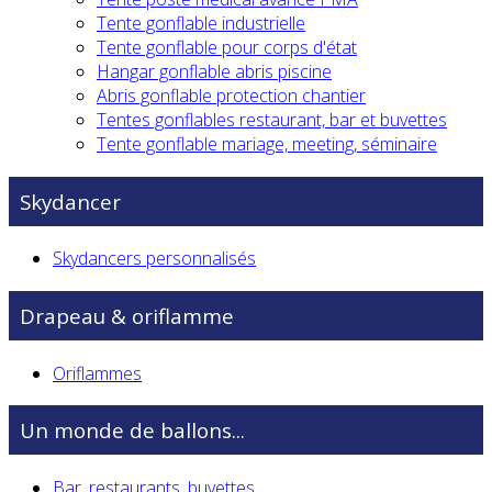
Tente gonflable industrielle
Tente gonflable pour corps d'état
Hangar gonflable abris piscine
Abris gonflable protection chantier
Tentes gonflables restaurant, bar et buvettes
Tente gonflable mariage, meeting, séminaire
Skydancer
Skydancers personnalisés
Drapeau & oriflamme
Oriflammes
Un monde de ballons...
Bar, restaurants, buvettes