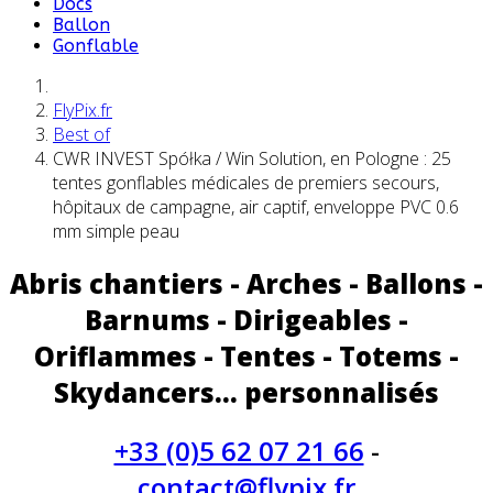
Docs
Ballon
Gonflable
FlyPix.fr
Best of
CWR INVEST Spółka / Win Solution, en Pologne : 25
tentes gonflables médicales de premiers secours,
hôpitaux de campagne, air captif, enveloppe PVC 0.6
mm simple peau
Abris chantiers - Arches - Ballons -
Barnums - Dirigeables -
Oriflammes - Tentes - Totems -
Skydancers... personnalisés
+33 (0)5 62 07 21 66
-
contact@flypix.fr