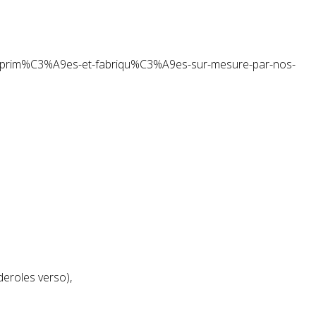
mprim%C3%A9es-et-fabriqu%C3%
A9es-sur-mesure-par-nos-
eroles verso),