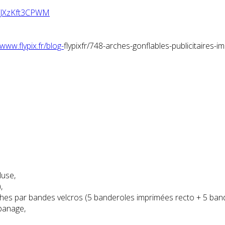
e/JXzKft3CPWM
/www.flypix.fr/blog-
flypixfr/748-arches-
gonflables-publicitaires-
i
luse,
,
hes par bandes velcros (5 banderoles imprimées recto + 5 band
ubanage,