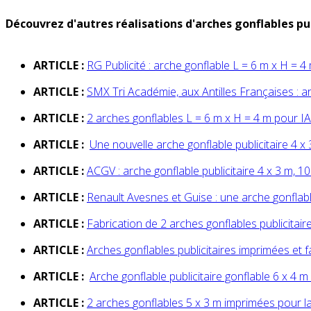
Découvrez d'autres réalisations d'arches gonflables pub
ARTICLE :
RG Publicité :
arche
gonflable
L = 6 m x H = 4
ARTICLE :
SMX Tri Académie, aux Antilles Françaises :
a
ARTICLE :
2
arche
s
gonflable
s L = 6 m x H = 4 m pour I
ARTICLE :
Une nouvelle
arche
gonflable
publicitaire 4 x
ARTICLE :
ACGV :
arche
gonflable
publicitaire 4 x 3 m, 
ARTICLE :
Renault Avesnes et Guise : une
arche
gonflab
ARTICLE :
Fabrication de 2
arche
s
gonflable
s publicita
ARTICLE :
Arche
s
gonflable
s publicitaires imprimées et
ARTICLE :
Arche
gonflable
publicitaire gonflable 6 x
ARTICLE :
2
arche
s
gonflable
s 5 x 3 m imprimées pour 