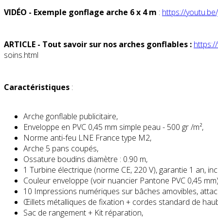
VIDÉO - Exemple gonflage arche 6 x 4 m
:
https
://youtu.b
ARTICLE - Tout savoir sur nos arches gonflables :
https:/
soins.
html
Caractéristiques
:
Arche gonflable publicitaire,
Enveloppe en PVC 0,45 mm simple peau - 500 gr /m²,
Norme anti-feu LNE France type M2,
Arche 5 pans coupés,
Ossature boudins diamètre : 0.90 m,
1 Turbine électrique (norme CE, 220 V), garantie 1 an, inc
Couleur enveloppe (voir nuancier Pantone PVC 0,45 mm)
10 Impressions numériques sur bâches amovibles, attac
Œillets métalliques de fixation + cordes standard de ha
Sac de rangement + Kit réparation,