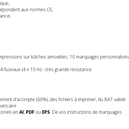
ique,
 répondent aux normes CE,
rance,
+ impressions sur bâches amovibles. 10 marquages personnalisés
24 fuseaux (4 x 10 m) - très grande résistance.
ment d'acompte (60%), des fichiers à imprimer, du BAT validé.
bancaire.
toriels en
AI
,
PDF
ou
EPS
. De vos instructions de marquages.