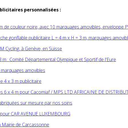
licitaires personnalisées :
 m de couleur noire, avec 10 marquages amovibles, enveloppe 
rche
gonflable
publicitaire L = 4 m x H = 3 m, marquages amovib
AM Cycling, à Genève, en Suisse
 3 m : Comité Départemental Olympique et Sportif de l'Eure
10 marquages amovibles
le
4 x 3 m publicitaire
ires 6 x 4 m pour Cacomiaf / MPS LTD AFRICAINE DE DISTRIB
 fabriquées sur mesure par nos soins
 4 m pour CAR AVENUE LUXEMBOURG
la Mairie de Carcassonne