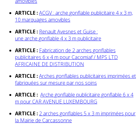
amovibles
ARTICLE :
ACGV :
arche
gonflable
publicitaire 4 x 3 m,
10 marquages amovibles
ARTICLE :
Renault Avesnes et Guise :
une
arche
gonflable
4 x 3 m publicitaire
ARTICLE :
Fabrication de 2
arche
s
gonflable
s
publicitaires 6 x 4 m pour Cacomiaf / MPS LTD
AFRICAINE DE DISTRIBUTION
ARTICLE :
Arche
s
gonflable
s publicitaires imprimées et
fabriquées sur mesure par nos soins
ARTICLE :
Arche
gonflable
publicitaire gonflable 6 x 4
m pour CAR AVENUE LUXEMBOURG
ARTICLE :
2
arche
s
gonflable
s 5 x 3 m imprimées pour
la Mairie de Carcassonne