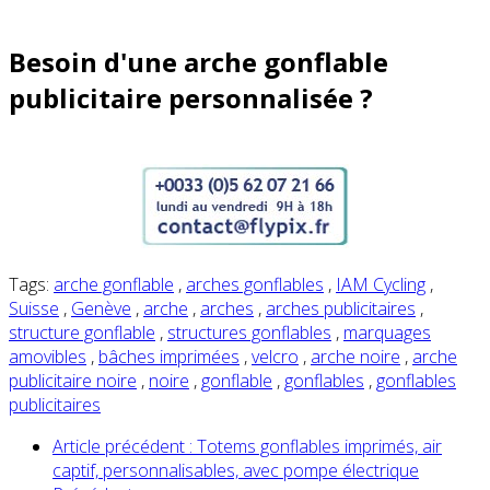
Besoin d'une arche gonflable
publicitaire personnalisée ?
Tags:
arche gonflable
,
arches gonflables
,
IAM Cycling
,
Suisse
,
Genève
,
arche
,
arches
,
arches publicitaires
,
structure gonflable
,
structures gonflables
,
marquages
amovibles
,
bâches imprimées
,
velcro
,
arche noire
,
arche
publicitaire noire
,
noire
,
gonflable
,
gonflables
,
gonflables
publicitaires
Article précédent : Totems gonflables imprimés, air
captif, personnalisables, avec pompe électrique