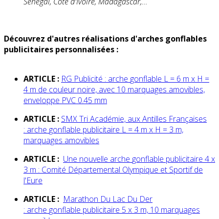
Sénégal, Côte d'Ivoire, Madagascar,...
Découvrez d'autres réalisations d'arches gonflables
publicitaires personnalisées :
ARTICLE :
RG Publicité :
arche
gonflable
L = 6 m x H =
4 m de couleur noire, avec 10 marquages amovibles,
enveloppe PVC 0.45 mm
ARTICLE :
SMX Tri Académie, aux Antilles Françaises
:
arche
gonflable
publicitaire L = 4 m x H = 3 m,
marquages amovibles
ARTICLE :
Une nouvelle
arche
gonflable
publicitaire 4 x
3 m : Comité Départemental Olympique et Sportif de
l'Eure
ARTICLE :
Marathon Du Lac Du Der
:
arche
gonflable
publicitaire 5 x 3 m, 10 marquages