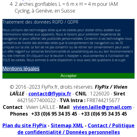
2 arches gonflables L = 6 m x H = 4 m pour IAM
Cycling, à Genève, en Suisse
Traitement des données RGPD / GDPR
Nous utilisons des technologies telles que les cookies pour stocker et/ou accéder aux
informations relatives aux appareils. Nous le faisons pour améliorer l’expérience de
navigation et pour afficher des publicités personnalisées. Consentir à ces technologies nous
permettra de traiter des données telles que le comportement de navigation ou les ID
uniques sur ce site. Le fait de ne pas consentir ou de retirer son consentement peut avoir
un effet négatif sur certaines fonctionnalités et caractéristiques ou au bon fonctionnement
du site internet. En cliquant sur le bouton « Accepter », vous consentez à l'utilisation de
TOUS les cookies. Nous sommes à votre disposition si vous avez des questions à ce sujet.
Mentions légales
Accepter
© 2016 -2023 FlyPix.fr, droits réservés.
FlyPix / Vivien
LAÏLLE
-
contact@flypix.fr
-
CNIL
: 1226020 -
Siret
:
44215677400022 -
TVA Intra :
FR8744215677
Contact
: Vivien LAÏLLE -
Mail
:
vivien.laille@gmail.com
-
Phones
:
+33 (0)6 95 34 35 45
-
+33 (0)6 95 34 35 45
Plan du site FlyPix
-
Sitemap XML
-
Contact / Politique
de confidentialité / Données personnelles