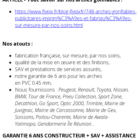
https://www.flypix.fr/blog-
flypixfr/748-arches-
gonflables-
publicitaires-
imprim%C3%A9es-et-fabriqu%C3%
A9es-
sur-mesure-par-nos-soins.
html
Nos atouts :
fabrication française, sur mesure, par nos soins,
qualité de la mise en œuvre et des finitions,
SAV et prestations de services assurés,
notre garantie de 6 ans pour les arches
en PVC 0.45 mm,
Nous fournissons :
Peugeot, Renault, Toyota, Nissan,
BMW, Tour de France, Pneu Collection, Sport Zone,
Décathlon, Go Sport, Optic
2000
, Trimble, Mairie de
Juvignac, Mairie de Carcassonne, Mairie de Gex,
Soissons, Poitou-Charente, Mairie de Awala-
Yalimapo, Gendarmerie Île Réunion...
GARANTIE 6 ANS CONSTRUCTEUR + SAV + ASSISTANCE