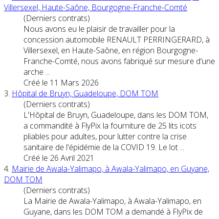
Villersexel, Haute-Saône, Bourgogne-Franche-Comté
(Derniers contrats)
Nous avons eu le plaisir de travailler pour la
concession au
tom
obile RENAULT PERRINGERARD, à
Villersexel, en Haute-Saône, en région Bourgogne-
Franche-Comté, nous avons fabriqué sur mesure d'une
arche ...
Créé le 11 Mars 2026
3.
Hôpital de Bruyn, Guadeloupe, DOM
TOM
(Derniers contrats)
L'Hôpital de Bruyn, Guadeloupe, dans les DOM
TOM
,
a commandité à FlyPix la fourniture de 25 lits icots
pliables pour adultes, pour lutter contre la crise
sanitaire de l'épidémie de la COVID 19. Le lot ...
Créé le 26 Avril 2021
4.
Mairie de Awala-Yalimapo, à Awala-Yalimapo, en Guyane,
DOM
TOM
(Derniers contrats)
La Mairie de Awala-Yalimapo, à Awala-Yalimapo, en
Guyane, dans les DOM
TOM
a demandé à FlyPix de