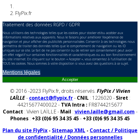
FlyPix.fr
Traitement des données RGPD / GDPR
Nous utilisons des technologies telles que les cookies pour stocker et/ou accéder aux
informations relatives aux appareils. Nous le faisons pour améliorer l’expérience de
navigation et pour afficher des publicités personnalisées. Consentir à ces technologies nous
permettra de traiter des données telles que le comportement de navigation ou les ID
uniques sur ce site. Le fait de ne pas consentir ou de retirer son consentement peut avoir
un effet négatif sur certaines fonctionnalités et caractéristiques ou au bon fonctionnement
du site internet. En cliquant sur le bouton « Accepter », vous consentez à l'utilisation de
TOUS les cookies. Nous sommes à votre disposition si vous avez des questions à ce sujet.
Mentions légales
Accepter
© 2016 -2023 FlyPix.fr, droits réservés.
FlyPix / Vivien
LAÏLLE
-
contact@flypix.fr
-
CNIL
: 1226020 -
Siret
:
44215677400022 -
TVA Intra :
FR8744215677
Contact
: Vivien LAÏLLE -
Mail
:
vivien.laille@gmail.com
-
Phones
:
+33 (0)6 95 34 35 45
-
+33 (0)6 95 34 35 45
Plan du site FlyPix
-
Sitemap XML
-
Contact / Politique
de confidentialité / Données personnelles