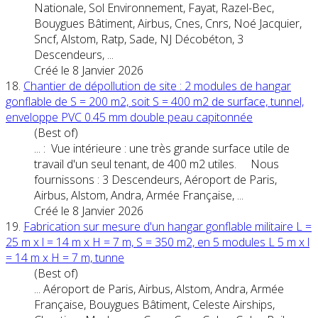
Nationale, Sol Environnement, Fayat, Razel-Bec,
Bouygues Bâtiment, Airbus, Cnes, Cnrs, Noé Jacquier,
Sncf, Als
tom
, Ratp, Sade, NJ Décobéton, 3
Descendeurs, ...
Créé le 8 Janvier 2026
18.
Chantier de dépollution de site : 2 modules de hangar
gonflable de S = 200 m2, soit S = 400 m2 de surface, tunnel,
enveloppe PVC 0.45 mm double peau capitonnée
(Best of)
... : Vue intérieure : une très grande surface utile de
travail d'un seul tenant, de 400 m2 utiles. Nous
fournissons : 3 Descendeurs, Aéroport de Paris,
Airbus, Als
tom
, Andra, Armée Française, ...
Créé le 8 Janvier 2026
19.
Fabrication sur mesure d'un hangar gonflable militaire L =
25 m x l = 14 m x H = 7 m, S = 350 m2, en 5 modules L 5 m x l
= 14 m x H = 7 m, tunne
(Best of)
... Aéroport de Paris, Airbus, Als
tom
, Andra, Armée
Française, Bouygues Bâtiment, Celeste Airships,