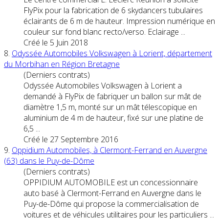
FlyPix pour la fabrication de 6 skydancers tubulaires
éclairants de 6 m de hauteur. Impression numérique en
couleur sur fond blanc recto/verso. Eclairage ...
Créé le 5 Juin 2018
8.
Odyssée Au
tom
obiles Volkswagen à Lorient, département
du Morbihan en Région Bretagne
(Derniers contrats)
Odyssée Au
tom
obiles Volkswagen à Lorient a
demandé à FlyPix de fabriquer un ballon sur mât de
diamètre 1,5 m, monté sur un mât télescopique en
aluminium de 4 m de hauteur, fixé sur une platine de
6,5 ...
Créé le 27 Septembre 2016
9.
Oppidium Au
tom
obiles, à Clermont-Ferrand en Auvergne
(63) dans le Puy-de-Dôme
(Derniers contrats)
OPPIDIUM AU
TOM
OBILE est un concessionnaire
auto basé à Clermont-Ferrand en Auvergne dans le
Puy-de-Dôme qui propose la commercialisation de
voitures et de véhicules utilitaires pour les particuliers ...