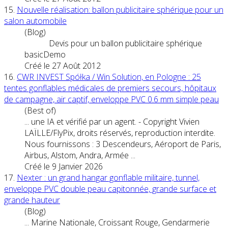
15.
Nouvelle réalisation: ballon publicitaire sphérique pour un
salon au
tom
obile
(Blog)
Devis pour un ballon publicitaire sphérique
basicDemo
Créé le 27 Août 2012
16.
CWR INVEST Spółka / Win Solution, en Pologne : 25
tentes gonflables médicales de premiers secours, hôpitaux
de campagne, air captif, enveloppe PVC 0.6 mm simple peau
(Best of)
... une IA et vérifié par un agent. - Copyright Vivien
LAÏLLE/FlyPix, droits réservés, reproduction interdite.
Nous fournissons : 3 Descendeurs, Aéroport de Paris,
Airbus, Als
tom
, Andra, Armée ...
Créé le 9 Janvier 2026
17.
Nexter : un grand hangar gonflable militaire, tunnel,
enveloppe PVC double peau capitonnée, grande surface et
grande hauteur
(Blog)
... Marine Nationale, Croissant Rouge, Gendarmerie