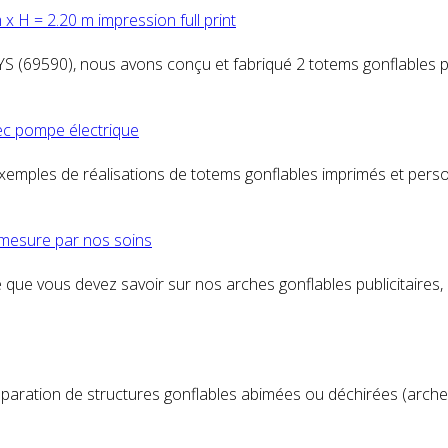
m x H = 2.20 m impression full print
S (69590), nous avons conçu et fabriqué 2
totem
s gonflables 
vec pompe électrique
xemples de réalisations de
totem
s gonflables imprimés et perso
 mesure par nos soins
e que vous devez savoir sur nos arches gonflables
publicitaire
s,
éparation de structures gonflables abimées ou déchirées (arch