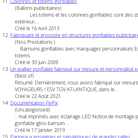
11.
Colonnes et
totem
s gonflables
(Ballons publicitaires)
Les
totem
s et les colonnes gonflables sont des 
extérieur, ...
Créé le 16 Avril 2013
12.
Fabriquant et grossiste en structures gonflables
publicitair
(Nos Prestations )
... Barnums gonflables avec marquages personnalisés 
totem
s ...
Créé le 30 Juin 2009
13.
Un walker gonflable fabriqué sur mesure et personnali
(Best of)
Résumé: Dernièrement, nous avons fabriqué sur mesure 
VOYAGEURS / ESV TGV ATLANTIQUE, dans le ...
Créé le 22 Août 2021
14.
Documentation FlyPix
(Uncategorised)
... mat imprimés avec éclairage LED Notice de montage p
gonflable igloo barnum. ...
Créé le 17 Janvier 2019
15.
Panneaux enseignes et signalétiques de grandes tailles