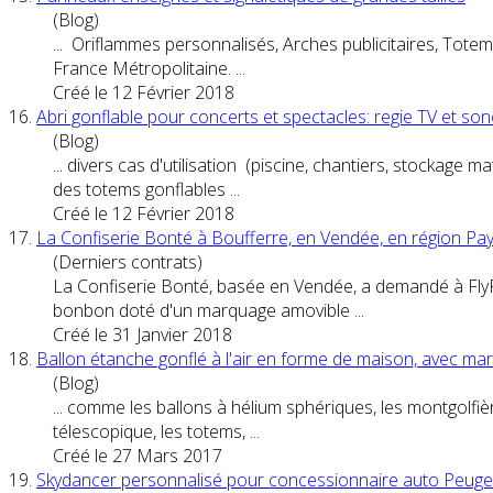
(Blog)
... Oriflammes personnalisés, Arches
publicitaire
s,
Totem
France Métropolitaine. ...
Créé le 12 Février 2018
16.
Abri gonflable pour concerts et spectacles: regie TV et so
(Blog)
... divers cas d'utilisation (piscine, chantiers, stockage
des
totem
s gonflables ...
Créé le 12 Février 2018
17.
La Confiserie Bonté à Boufferre, en Vendée, en région Pay
(Derniers contrats)
La Confiserie Bonté, basée en Vendée, a demandé à FlyP
bonbon doté d'un marquage amovible ...
Créé le 31 Janvier 2018
18.
Ballon étanche gonflé à l'air en forme de maison, avec m
(Blog)
... comme les ballons à hélium sphériques, les montgolfièr
télescopique, les
totem
s, ...
Créé le 27 Mars 2017
19.
Skydancer personnalisé pour concessionnaire auto Peuge