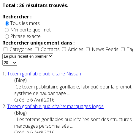
Total :
26
résultats trouvés.
Rechercher :
Tous les mots
N'importe quel mot
Phrase exacte
Rechercher uniquement dans :
Categories
Contacts
Articles
News Feeds
Ta
1.
Totem
gonflable
publicitaire
Nissan
(Blog)
Ce
totem
publicitaire
gonflable, fabriqué pour la promoti
système de haubannage ...
Créé le 6 Avril 2016
2.
Totem
gonflable
publicitaire
: marquages logos
(Blog)
Les
totem
s gonflables
publicitaire
s sont des structures 
marquages personnalisés ...
Créé le 6 Avril 2016