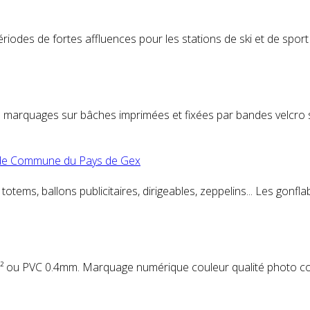
odes de fortes affluences pour les stations de ski et de sport 
marquages sur bâches imprimées et fixées par bandes velcro sont
de Commune du Pays de Gex
,
totem
s, ballons
publicitaire
s, dirigeables, zeppelins... Les gonfl
/m² ou PVC 0.4mm. Marquage numérique couleur qualité photo cou