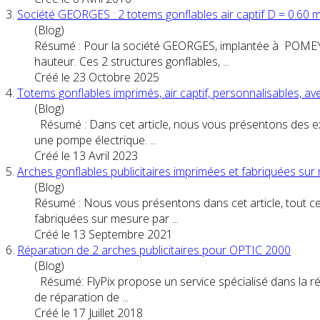
3.
Société GEORGES : 2
totem
s gonflables air captif D = 0.60 
(Blog)
Résumé : Pour la société GEORGES, implantée à POMEY
hauteur. Ces 2 structures gonflables, ...
Créé le 23 Octobre 2025
4.
Totem
s gonflables imprimés, air captif, personnalisables, a
(Blog)
Résumé : Dans cet article, nous vous présentons des e
une pompe électrique. ...
Créé le 13 Avril 2023
5.
Arches gonflables
publicitaire
s imprimées et fabriquées sur
(Blog)
Résumé : Nous vous présentons dans cet article, tout c
fabriquées sur mesure par ...
Créé le 13 Septembre 2021
6.
Réparation de 2 arches
publicitaire
s pour OPTIC 2000
(Blog)
Résumé: FlyPix propose un service spécialisé dans la r
de réparation de ...
Créé le 17 Juillet 2018