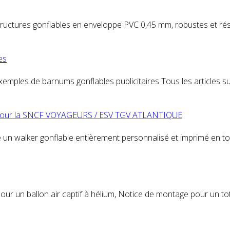
structures gonflables en enveloppe PVC 0,45 mm, robustes et ré
e
s
Exemples de barnums gonflables
publicitaire
s Tous les articles 
sé pour la SNCF VOYAGEURS / ESV TGV ATLANTIQUE
un walker gonflable entièrement personnalisé et imprimé en to
our un ballon air captif à hélium, Notice de montage pour un
to