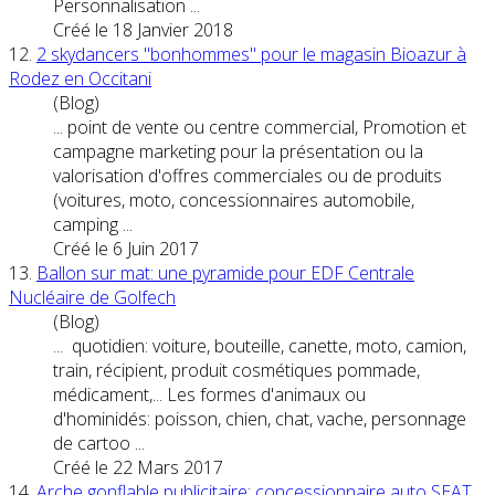
Personnalisation ...
Créé le 18 Janvier 2018
12.
2 skydancers "bonhommes" pour le magasin Bioazur à
Rodez en Occitani
(Blog)
... point de vente ou centre commercial, Promotion et
campagne marketing pour la présentation ou la
valorisation d'offres commerciales ou de produits
(
voiture
s, moto, concessionnaires automobile,
camping ...
Créé le 6 Juin 2017
13.
Ballon sur mat: une pyramide pour EDF Centrale
Nucléaire de Golfech
(Blog)
... quotidien:
voiture
, bouteille, canette, moto, camion,
train, récipient, produit cosmétiques pommade,
médicament,... Les formes d'animaux ou
d'hominidés: poisson, chien, chat, vache, personnage
de cartoo ...
Créé le 22 Mars 2017
14.
Arche gonflable publicitaire: concessionnaire auto SEAT