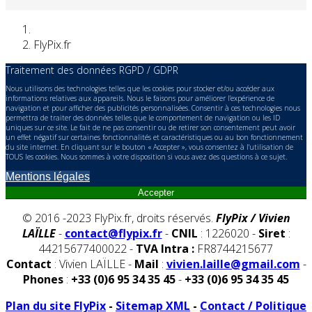
FlyPix.fr
Traitement des données RGPD / GDPR
Nous utilisons des technologies telles que les cookies pour stocker et/ou accéder aux
informations relatives aux appareils. Nous le faisons pour améliorer l’expérience de
navigation et pour afficher des publicités personnalisées. Consentir à ces technologies nous
permettra de traiter des données telles que le comportement de navigation ou les ID
uniques sur ce site. Le fait de ne pas consentir ou de retirer son consentement peut avoir
un effet négatif sur certaines fonctionnalités et caractéristiques ou au bon fonctionnement
du site internet. En cliquant sur le bouton « Accepter », vous consentez à l'utilisation de
TOUS les cookies. Nous sommes à votre disposition si vous avez des questions à ce sujet.
Mentions légales
Accepter
© 2016 -2023 FlyPix.fr, droits réservés.
FlyPix / Vivien
LAÏLLE
-
contact@flypix.fr
-
CNIL
: 1226020 -
Siret
:
44215677400022 -
TVA Intra :
FR8744215677
Contact
: Vivien LAÏLLE -
Mail
:
vivien.laille@gmail.com
-
Phones
:
+33 (0)6 95 34 35 45
-
+33 (0)6 95 34 35 45
Plan du site FlyPix
-
Sitemap XML
-
Contact / Politique