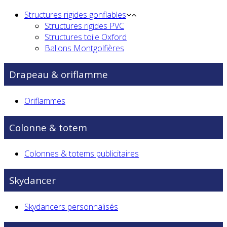
Structures rigides gonflables
Structures rigides PVC
Structures toile Oxford
Ballons Montgolfières
Drapeau & oriflamme
Oriflammes
Colonne & totem
Colonnes & totems publicitaires
Skydancer
Skydancers personnalisés