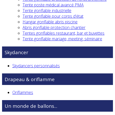
Tente poste médical avancé PMA
Tente gonflable industrielle
Tente gonflable pour corps d'état
Hangar gonflable abris piscine
Abris gonflable protection chantier
Tentes gonflables restaurant, bar et buvettes
Tente gonflable mariage, meeting, séminaire
Skydancer
Skydancers personnalisés
Drapeau & oriflamme
Oriflammes
Un monde de ballons...