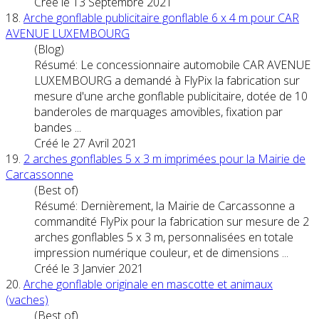
Créé le 13 Septembre 2021
18.
Arche
gonflable
publicitaire gonflable 6 x 4 m pour CAR
AVENUE LUXEMBOURG
(Blog)
Résumé: Le concessionnaire automobile CAR AVENUE
LUXEMBOURG a demandé à FlyPix la fabrication sur
mesure d'une
arche
gonflable
publicitaire, dotée de 10
banderoles de marquages amovibles, fixation par
bandes ...
Créé le 27 Avril 2021
19.
2
arche
s
gonflable
s 5 x 3 m imprimées pour la Mairie de
Carcassonne
(Best of)
Résumé: Dernièrement, la Mairie de Carcassonne a
commandité FlyPix pour la fabrication sur mesure de 2
arche
s
gonflable
s 5 x 3 m, personnalisées en totale
impression numérique couleur, et de dimensions ...
Créé le 3 Janvier 2021
20.
Arche
gonflable
originale en mascotte et animaux
(vaches)
(Best of)