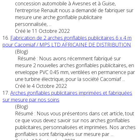
concession automobile à Avesnes et à Guise,
l'entreprise Renault nous a demandé de fabriquer sur
mesure une
arche
gonflable
publicitaire
personnalisée, ...
Créé le 11 Octobre 2022
16.
Fabrication de 2
arche
s
gonflable
s publicitaires 6 x 4 m
pour Cacomiaf / MPS LTD AFRICAINE DE DISTRIBUTION
(Blog)
Résumé : Nous avons récemment fabriqué sur
mesure 2 nouvelles
arche
s
gonflable
s publicitaires, en
enveloppe PVC 0.45 mm, ventilées en permanence par
une turbine électrique, pour la société Cacomiaf ...
Créé le 4 Octobre 2022
17.
Arche
s
gonflable
s publicitaires imprimées et fabriquées
sur mesure par nos soins
(Blog)
Résumé : Nous vous présentons dans cet article, tout
ce que vous devez savoir sur nos
arche
s
gonflable
s
publicitaires, personnalisées et imprimées. Nos arches
gonflables sont fabriquées sur mesure par ...