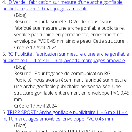
4.
ID Verde : fabrication sur mesure d'une
arche
gonflable
publicitaire, avec 10 marquages amovible
(Blog)
Résumé : Pour la société ID Verde, nous avons
fabriqué sue mesure une
arche
gonflable
publicitaire,
ventilée par turbine en permanence, entièrement en
enveloppe PVC 0.45 mm simple peau. Cette structure ...
Créé le 17 Avril 2024
5.
RG Publicité : fabrication sur mesure d'une
arche
gonflable
publicitaire L = 4 m x H = 3 m, avec 10 marquages amovible
(Blog)
Résumé : Pour l'agence de communication RG
Publicité, nous avons récemment fabriqué sur mesure
une
arche
gonflable
publicitaire personnalisée. Une
structure gonflable entièrement en enveloppe PVC 0.45
mm ...
Créé le 17 Avril 2024
6.
TRIPP SPORT :
Arche
gonflable
publicitaire L = 6 m x H = 4
m, 10 marquages amovibles, enveloppe PVC 0.45 mm
(Blog)
Résumé : Pour la société TRIPP SPORT, nous avons