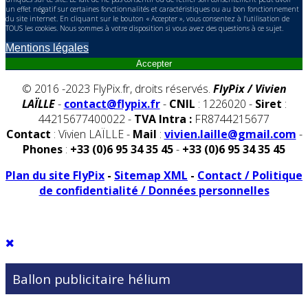
un effet négatif sur certaines fonctionnalités et caractéristiques ou au bon fonctionnement
du site internet. En cliquant sur le bouton « Accepter », vous consentez à l'utilisation de
TOUS les cookies. Nous sommes à votre disposition si vous avez des questions à ce sujet.
Mentions légales
Accepter
© 2016 -2023 FlyPix.fr, droits réservés.
FlyPix / Vivien
LAÏLLE
-
contact@flypix.fr
-
CNIL
: 1226020 -
Siret
:
44215677400022 -
TVA Intra :
FR8744215677
Contact
: Vivien LAÏLLE -
Mail
:
vivien.laille@gmail.com
-
Phones
:
+33 (0)6 95 34 35 45
-
+33 (0)6 95 34 35 45
Plan du site FlyPix
-
Sitemap XML
-
Contact / Politique
de confidentialité / Données personnelles
Ballon publicitaire hélium