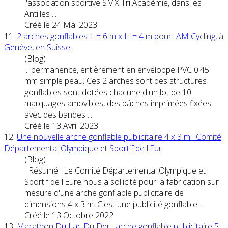
l'association sportive SMX Tri Académie, dans les
Antilles ...
Créé le 24 Mai 2023
11.
2
arche
s
gonflable
s L = 6 m x H = 4 m pour IAM Cycling, à
Genève, en Suisse
(Blog)
... permanence, entièrement en enveloppe PVC 0.45
mm simple peau. Ces 2
arche
s sont des structures
gonflable
s sont dotées chacune d'un lot de 10
marquages amovibles, des bâches imprimées fixées
avec des bandes ...
Créé le 13 Avril 2023
12.
Une nouvelle
arche
gonflable
publicitaire 4 x 3 m : Comité
Départemental Olympique et Sportif de l'Eur
(Blog)
Résumé : Le Comité Départemental Olympique et
Sportif de l'Eure nous a sollicité pour la fabrication sur
mesure d'une
arche
gonflable
publicitaire de
dimensions 4 x 3 m. C'est une publicité gonflable ...
Créé le 13 Octobre 2022
13.
Marathon Du Lac Du Der :
arche
gonflable
publicitaire 5