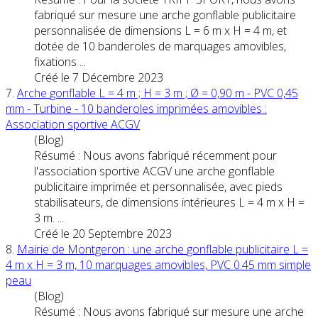
fabriqué sur mesure une
arche
gonflable
publicitaire
personnalisée de dimensions L = 6 m x H = 4 m, et
dotée de 10 banderoles de marquages amovibles,
fixations ...
Créé le 7 Décembre 2023
7.
Arche
gonflable
L = 4 m ; H = 3 m ; Ø = 0,90 m - PVC 0,45
mm - Turbine - 10 banderoles imprimées amovibles :
Association sportive ACGV
(Blog)
Résumé : Nous avons fabriqué récemment pour
l'association sportive ACGV une
arche
gonflable
publicitaire imprimée et personnalisée, avec pieds
stabilisateurs, de dimensions intérieures L = 4 m x H =
3 m. ...
Créé le 20 Septembre 2023
8.
Mairie de Montgeron : une
arche
gonflable
publicitaire L =
4 m x H = 3 m, 10 marquages amovibles, PVC 0.45 mm simple
peau
(Blog)
Résumé : Nous avons fabriqué sur mesure une
arche