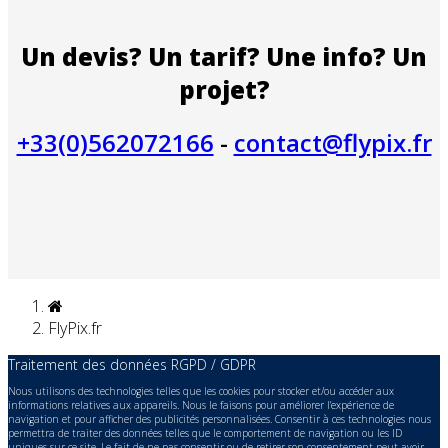
Un devis? Un tarif? Une info? Un
projet?
+33(0)562072166
-
contact@flypix.fr
FlyPix.fr
Traitement des données RGPD / GDPR
Nous utilisons des technologies telles que les cookies pour stocker et/ou accéder aux
informations relatives aux appareils. Nous le faisons pour améliorer l’expérience de
navigation et pour afficher des publicités personnalisées. Consentir à ces technologies nous
permettra de traiter des données telles que le comportement de navigation ou les ID
uniques sur ce site. Le fait de ne pas consentir ou de retirer son consentement peut avoir