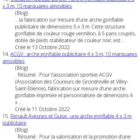
x 3 m, 10 marquages amovibles
(Blog)
... la fabrication sur mesure d'une
arche
gonflable
publicitaire de dimensions 5 x 3 m. Cette structure
gonflable de couleur rouge vermillon, à 5 pans coupés,
dotée de pieds stabilisateur de couleur noir, est ...
Créé le 13 Octobre 2022
14.
ACGV :
arche
gonflable
publicitaire 4 x 3 m, 10 marquages
amovibles
(Blog)
Résumé : Pour l'association sportive ACGV
(Association des Coureurs de Grondreville et Villey-
Saint-Etienne), fabrication sur mesure d'une
arche
gonflable
imprimée et personnalisée de dimensions 4
x ...
Créé le 11 Octobre 2022
15.
Renault Avesnes et Guise : une
arche
gonflable
4 x 3 m
publicitaire
(Blog)
Résumé : Pour la valorisation et la promotion d'une