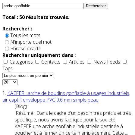
Rechercher
Total :
50
résultats trouvés.
Rechercher :
Tous les mots
N'importe quel mot
Phrase exacte
Rechercher uniquement dans :
Categories
Contacts
Articles
News Feeds
Tags
1.
KAEFER :
arche
de boudins
gonflable
à usages industriels,
air captif, enveloppe PVC 0.6 mm simple peau
(Blog)
Résumé : Dans le cadre d'un besoin très précis et très
spécifique, nous avons fabriqué pour la société
KAEFER une
arche
gonflable
industrielle destinée à
boucher et à fermer un certain emplacement. Cette ...